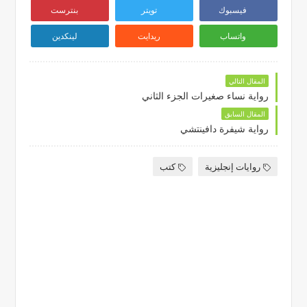
فيسبوك
تويتر
بنترست
واتساب
ريدايت
لينكدين
المقال التالي
رواية نساء صغيرات الجزء الثاني
المقال السابق
رواية شيفرة دافينتشي
روايات إنجليزية
كتب