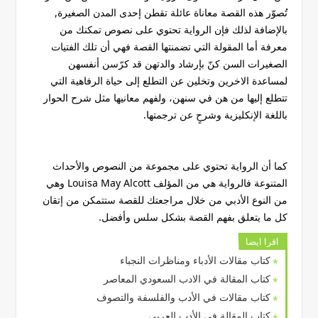
تُصوّر هذه القصة معاناة عائلة تقطن إحدى المدن الصغيرة,
بالإضافة لذلك فإن الرواية تحتوي على نصوص تمكنك من
معرفة أما المقولة التي تضمنتها القصة فهي أن تلك الفتيات
الصغيرات السن كنّ بإرشاد والدتهن قد كرّسن أنفسهن
لمساعدة الاخرين وتخلين عن التطلع إلى حياة الرفاهية التي
تتطلع إليها من هن في سنهن، ولفهم معانيها مثل شرح الحوار
باللغة الإنكليزية وشرحٍ عن ترجمتها.
كما أن الرواية تحتوي على مجموعة من النصوص والأحداث
المتنوعة فالرواية هي من المؤلف Louisa May Alcott وهي
من النوع الأدبي من خلال مراجعتك للقصة ستتمكن من إتقان
كل ما يتعلق بفهم القصة بشكل سلس وأفضل.
اقرا ايضا
كتاب مقالات الأدباء ومناظرات النجباء
كتاب المقالة في الادب السعودي المعاصر
كتاب مقالات في الأدب والفلسفة والتصوف
كتاب المقالة في الأدب العربي