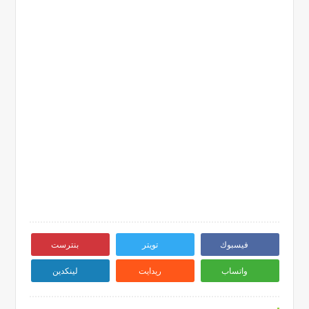
فيسبوك
تويتر
بنترست
واتساب
ريدايت
لينكدين