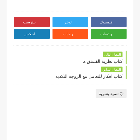
فيسبوك
تويتر
بنترست
واتساب
ريدايت
لينكدين
المقال التالي
كتاب نظرية الفستق 2
المقال السابق
كتاب افكار للتعامل مع الزوجه النكديه
تنمية بشرية