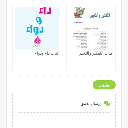
كتاب التّفكير والتغيير
كتاب داء ودواء
تعليقات
إرسال تعليق