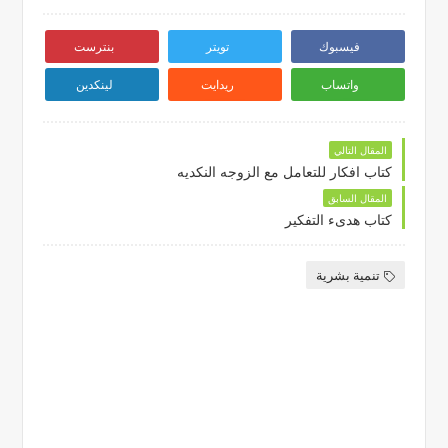
فيسبوك
تويتر
بنترست
واتساب
ريدايت
لينكدين
المقال التالي
كتاب افكار للتعامل مع الزوجه النكديه
المقال السابق
كتاب هدىء التفكير
تنمية بشرية