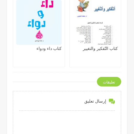
كتاب التّفكير والتغيير
كتاب داء ودواء
تعليقات
إرسال تعليق