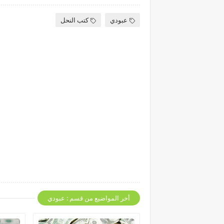
عبودي
كتب النحل
أخر المواضيع من قسم : عبودي