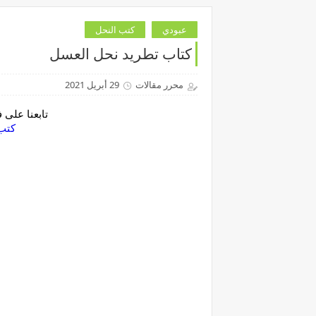
عبودي
كتب النحل
كتاب تطريد نحل العسل
محرر مقالات
29 أبريل 2021
تابعنا على
‏كتب بي