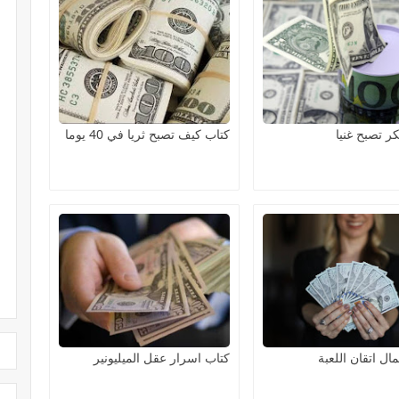
ر تصبح غنيا
كتاب كيف تصبح ثريا في 40 يوما
مال اتقان اللعبة
كتاب اسرار عقل الميليونير