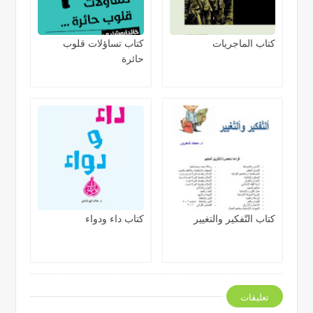
كتاب الماجريات
كتاب تساؤلات قلوب
حائرة
كتاب التّفكير والتغيير
كتاب داء ودواء
تعليقات