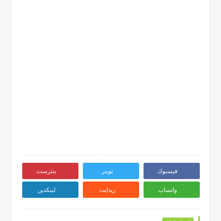
فيسبوك
تويتر
بنترست
واتساب
ريدايت
لينكدين