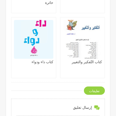
حائرة
كتاب التّفكير والتغيير
كتاب داء ودواء
تعليقات
إرسال تعليق